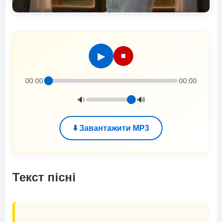
▶
■
00:00
00:00
🔉
🔊
⬇️ Завантажити MP3
Текст пісні