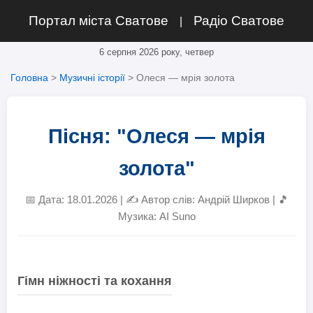
Портал міста Сватове
Радіо Сватове
|
6 серпня 2026 року, четвер
Головна
>
Музичні історії
> Олеся — мрія золота
Пісня: "Олеся — мрія
золота"
📅 Дата: 18.01.2026 | ✍️ Автор слів: Андрій Ширков | 🎵
Музика: AI Suno
Гімн ніжності та кохання