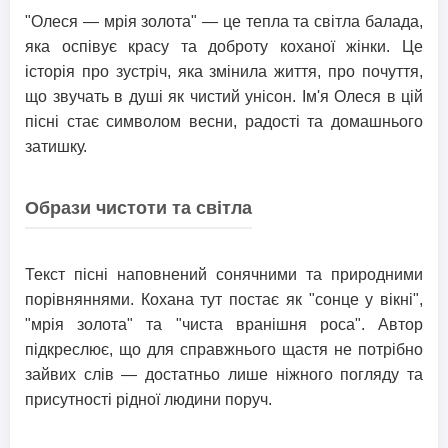
"Олеся — мрія золота" — це тепла та світла балада,
яка оспівує красу та доброту коханої жінки. Це
історія про зустріч, яка змінила життя, про почуття,
що звучать в душі як чистий унісон. Ім'я Олеся в цій
пісні стає символом весни, радості та домашнього
затишку.
Образи чистоти та світла
Текст пісні наповнений сонячними та природними
порівняннями. Кохана тут постає як "сонце у вікні",
"мрія золота" та "чиста вранішня роса". Автор
підкреслює, що для справжнього щастя не потрібно
зайвих слів — достатньо лише ніжного погляду та
присутності рідної людини поруч.