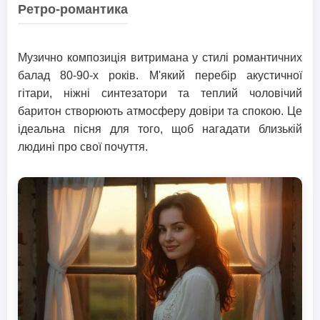
Ретро-романтика
Музично композиція витримана у стилі романтичних
балад 80-90-х років. М'який перебір акустичної
гітари, ніжні синтезатори та теплий чоловічий
баритон створюють атмосферу довіри та спокою. Це
ідеальна пісня для того, щоб нагадати близькій
людині про свої почуття.