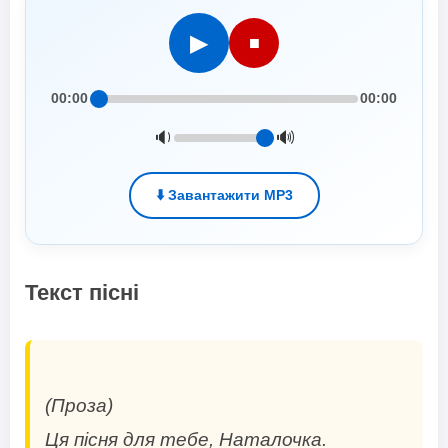
▶
■
00:00
00:00
🔉
🔊
⬇️ Завантажити MP3
Текст пісні
(Проза)
Ця пісня для тебе, Наталочка.