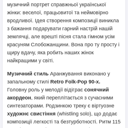
музичний портрет справжньої української
жінки: веселої, працьовитої та неймовірно
вродливої. Ідея створення композиції виникла
з бажання подарувати гарний настрій нашій
землячці, але врешті пісня стала гімном усім
красуням Слобожанщини. Вона про ту просту і
щиру вдачу, яка робить наших жінок
найкращими у світі.
Музичний стиль
Аранжування виконано у
запальному стилі
Retro Folk-Pop 90-х.
Головну роль у мелодії відіграє
сонячний
акордеон
, який переплітається з сучасними
синтезаторами. Родзинкою треку є віртуозне
художнє свистіння
(whistling solo), що додає
композиції легкості та безтурботності. Ритм 115