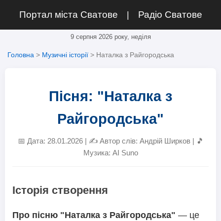
Портал міста Сватове
Радіо Сватове
|
9 серпня 2026 року, неділя
Головна
>
Музичні історії
> Наталка з Райгородська
Пісня: "Наталка з
Райгородська"
📅 Дата: 28.01.2026 | ✍️ Автор слів: Андрій Ширков | 🎵
Музика: AI Suno
Історія створення
Про пісню "Наталка з Райгородська"
— це