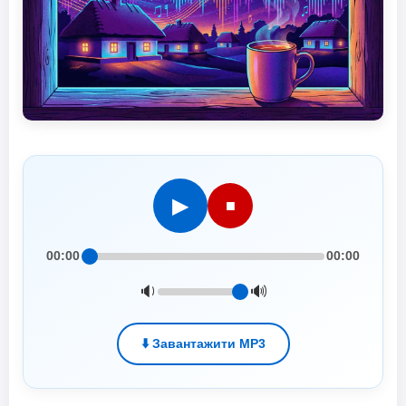
▶
■
00:00
00:00
🔉
🔊
⬇️ Завантажити MP3