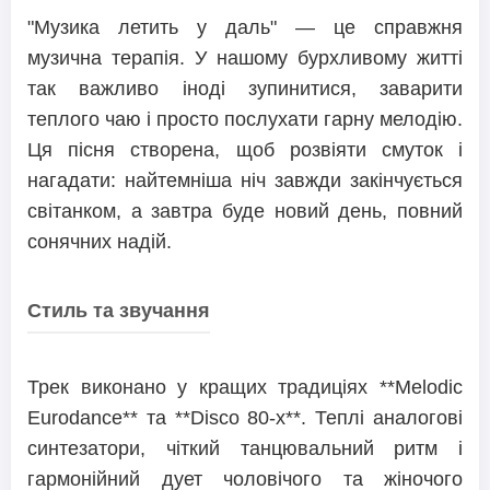
"Музика летить у даль" — це справжня
музична терапія. У нашому бурхливому житті
так важливо іноді зупинитися, заварити
теплого чаю і просто послухати гарну мелодію.
Ця пісня створена, щоб розвіяти смуток і
нагадати: найтемніша ніч завжди закінчується
світанком, а завтра буде новий день, повний
сонячних надій.
Стиль та звучання
Трек виконано у кращих традиціях **Melodic
Eurodance** та **Disco 80-х**. Теплі аналогові
синтезатори, чіткий танцювальний ритм і
гармонійний дует чоловічого та жіночого