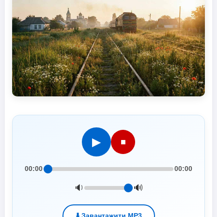
▶
■
00:00
00:00
🔉
🔊
⬇️ Завантажити MP3