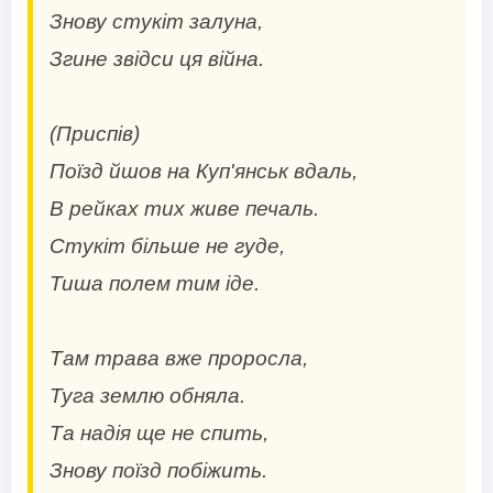
Знову стукіт залуна,
Згине звідси ця війна.
(Приспів)
Поїзд йшов на Куп'янськ вдаль,
В рейках тих живе печаль.
Стукіт більше не гуде,
Тиша полем тим іде.
Там трава вже проросла,
Туга землю обняла.
Та надія ще не спить,