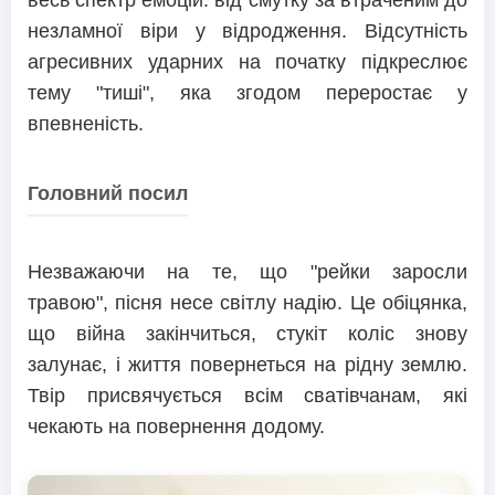
весь спектр емоцій: від смутку за втраченим до
незламної віри у відродження. Відсутність
агресивних ударних на початку підкреслює
тему "тиші", яка згодом переростає у
впевненість.
Головний посил
Незважаючи на те, що "рейки заросли
травою", пісня несе світлу надію. Це обіцянка,
що війна закінчиться, стукіт коліс знову
залунає, і життя повернеться на рідну землю.
Твір присвячується всім сватівчанам, які
чекають на повернення додому.