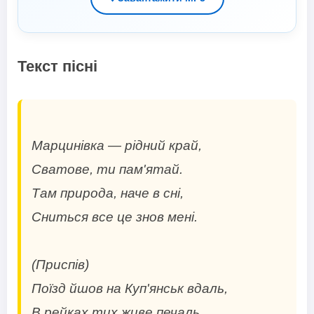
Текст пісні
Марцинівка — рідний край,
Сватове, ти пам'ятай.
Там природа, наче в сні,
Сниться все це знов мені.
(Приспів)
Поїзд йшов на Куп'янськ вдаль,
В рейках тих живе печаль.