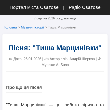
Портал міста Сватове
Радіо Сватове
|
7 серпня 2026 року, п'ятниця
Головна
>
Музичні історії
> Тиша Марцинівки
Пісня: "Тиша Марцинівки"
📅 Дата: 26.01.2026 | ✍️ Автор слів: Андрій Ширков | 🎵
Музика: AI Suno
Про що ця пісня
"Тиша Марцинівки" — це глибоко лірична та