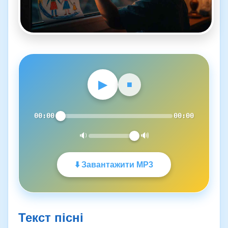
▶
■
00:00
00:00
🔉
🔊
⬇️ Завантажити MP3
Текст пісні