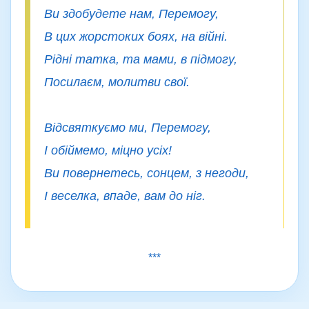
Ви здобудете нам, Перемогу,
В цих жорстоких боях, на війні.
Рідні татка, та мами, в підмогу,
Посилаєм, молитви свої.
Відсвяткуємо ми, Перемогу,
І обіймемо, міцно усіх!
Ви повернетесь, сонцем, з негоди,
***