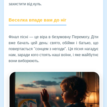
захистити від куль.
Веселка впаде вам до ніг
Фінал пісні — це віра в безумовну Перемогу. Діти
вже бачать цей день: свято, обійми і батько, що
повертається "сонцем з негоди". Ця пісня нагадує
нам, заради кого стоять наші воїни, і яке майбутнє
вони виборюють.