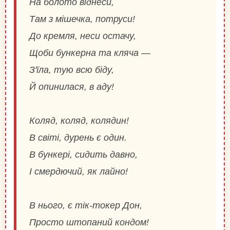
На болото віднеси,
Там з мішечка, потруси!
До кремля, неси остачу,
Щоби бункерна та кляча —
З'їла, тую всю біду,
Й опинилася, в аду!
Коляд, коляд, колядин!
В світі, дурень є один.
В бункері, сидить давно,
І смердючий, як лайно!
В нього, є тік-токер Дон,
Просто штопаний кондом!