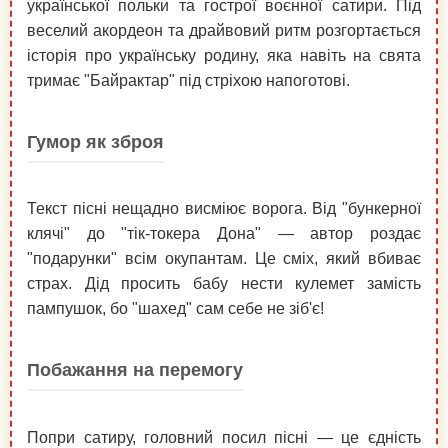
української польки та гострої воєнної сатири. Під
веселий акордеон та драйвовий ритм розгортається
історія про українську родину, яка навіть на свята
тримає "Байрактар" під стріхою напоготові.
Гумор як зброя
Текст пісні нещадно висміює ворога. Від "бункерної
клячі" до "тік-токера Дона" — автор роздає
"подарунки" всім окупантам. Це сміх, який вбиває
страх. Дід просить бабу нести кулемет замість
пампушок, бо "шахед" сам себе не зіб'є!
Побажання на перемогу
Попри сатиру, головний посил пісні — це єдність