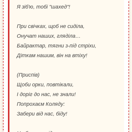
Я зіб'ю, тобі "шахед"!
При свічках, щоб не сиділа,
Онучат наших, гляділа…
Байрактар, тягни з-під стріхи,
Діткам нашим, він на втіху!
(Приспів)
Щоби орки, повтікали,
І доріг до нас, не знали!
Попрохаєм Коляду:
Забери від нас, біду!