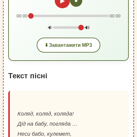
▶
■
00:00
00:00
🔉
🔊
⬇️ Завантажити MP3
Текст пісні
Коляд, коляд, коляда!
Дід на бабу, погляда …
Неси бабо, кулемет,