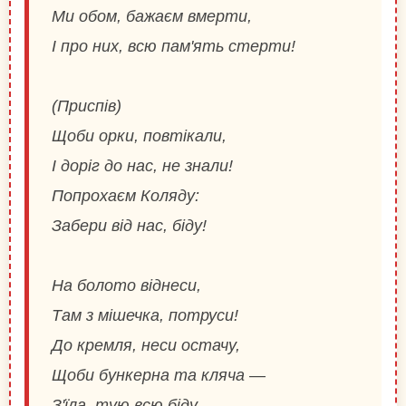
Ми обом, бажаєм вмерти,
І про них, всю пам'ять стерти!
(Приспів)
Щоби орки, повтікали,
І доріг до нас, не знали!
Попрохаєм Коляду:
Забери від нас, біду!
На болото віднеси,
Там з мішечка, потруси!
До кремля, неси остачу,
Щоби бункерна та кляча —
З'їла, тую всю біду,