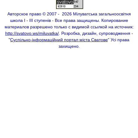
Авторское право © 2007 - 2026 Мілуватська загальноосвітня
школа І - ІІІ ступенів - Все права защищены. Копирование
материалов разрешено только с видимой ссылкой на источник:
http://svatovo.ws/miluvatka/
. Розробка, дизайн, супроводження -
"
Суспільно-інформаційний портал міста Сватове
" Усі права
захищено.