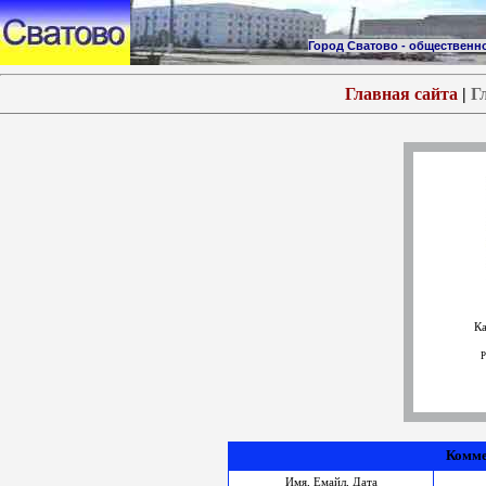
Город Сватово - обществен
Главная сайта
|
Г
Ка
Р
Комме
Имя, Емайл, Дата