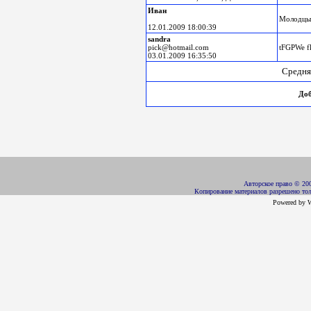
Иван
Молодцы
12.01.2009 18:00:39
sandra
pick@hotmail.com
tFGPWe 
03.01.2009 16:35:50
Средня
Доб
Авторское право
©
200
Копирование материалов разрешено тол
Powered by 