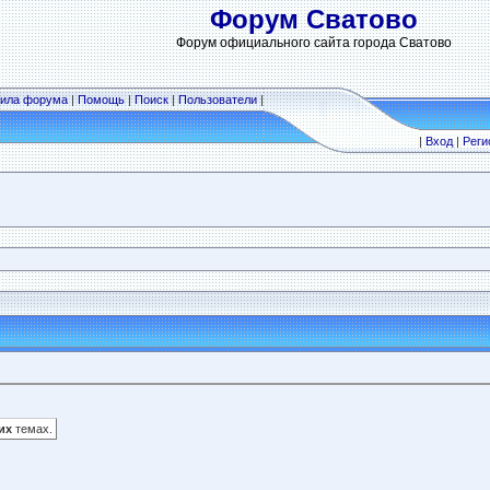
Форум Сватово
Форум официального сайта города Сватово
ила форума
|
Помощь
|
Поиск
|
Пользователи
|
|
Вход
|
Реги
щих
темах.