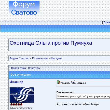
|
Прав
Охотница Ольга против Пумяуха
Форум Сватово
»
Развлечение
»
Беседка
|
Новая тема
|
Ответить
|
Без описания
Инженер
Пенка пишет:
Инженер
,речь идёт об
уже существую
А, понял свою ошибку.Тогда
Advanced Member