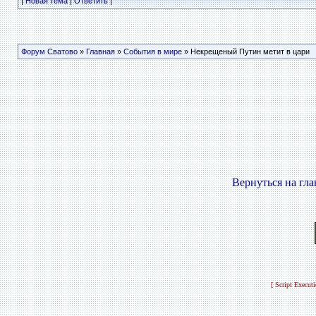
|
Новая тема
|
Ответить
|
Форум Сватово
»
Главная
»
События в мире
» Некрещеный Путин метит в цари
Вернуться на гл
[ Script Execut