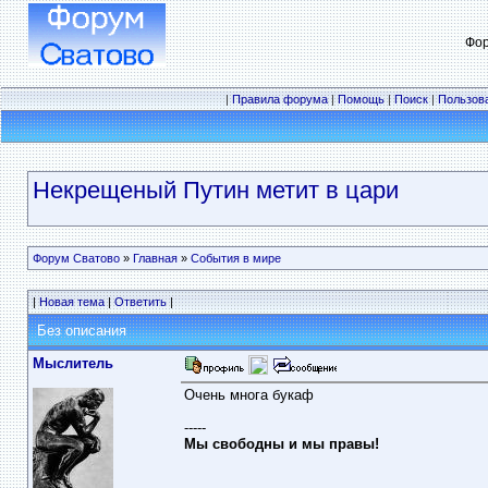
Фор
|
Правила форума
|
Помощь
|
Поиск
|
Пользов
Некрещеный Путин метит в цари
Форум Сватово
»
Главная
»
События в мире
|
Новая тема
|
Ответить
|
Без описания
Мыслитель
Очень многа букаф
-----
Мы свободны и мы правы!