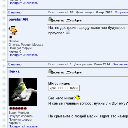
Поощрить
/
Наказать
В начало
Всего записей:
84
Дата рег-ции:
Февр. 2010
Отправле
pavshinAN
Но, не достроив народу «светлое будущее», 
преуспел
Newbie
Откуда: Россия Москва
Покинул форум
Карма: 0
Поощрить
/
Наказать
В начало
Всего записей:
1
Дата рег-ции:
Июль 2014
Отправлен
Пенка
Mixrud пишет:
Ура!!! ВВП С НАМИ!
Без него никак?
И самый главный вопрос: нужны ли ВЫ ему?
-----
Super Member
Не срывайте с людей маски, вдруг это намор
Откуда: Израиль
Покинул форум
Карма: 0
Поощрить
/
Наказать