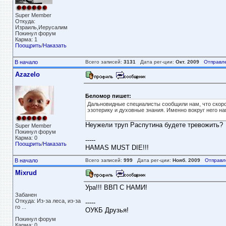
Super Member
Откуда:
Израиль,Иерусалим
Покинул форум
Карма: 1
Поощрить
/
Наказать
В начало
Всего записей:
3131
Дата рег-ции:
Окт. 2009
Отправл
Azazelo
Беломор пишет:
Дальновидные специалисты сообщили нам, что скоро
эзотерику и духовные знания. Именно вокруг него н
Неужели труп Распутина будете тревожить?
Super Member
Покинул форум
Карма: 0
-----
Поощрить
/
Наказать
HAMAS MUST DIE!!!
В начало
Всего записей:
999
Дата рег-ции:
Нояб. 2009
Отправл
Mixrud
Ура!!! ВВП С НАМИ!
Забанен
Откуда: Из-за леса, из-за
-----
го ...
ОУКБ Друзья!
Покинул форум
Карма: 0