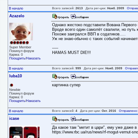
В начало
Всего записей:
2613
Дата рег-ции:
Нояб. 2009
Отправ
Azazelo
Однако жестоко подставили Вована Первого 
Вроде всего один самолёт свалили, но путь 
Похоже заигрался ВВП в содатиков.....
Уж не знаю-обычно с таких событий начинает
Super Member
-----
Покинул форум
HAMAS MUST DIE!!!
Карма: 0
Поощрить
/
Наказать
В начало
Всего записей:
999
Дата рег-ции:
Нояб. 2009
Отправл
luba10
картинка супер
Newbie
Покинул форум
Карма: 0
Поощрить
/
Наказать
В начало
Всего записей:
4
Дата рег-ции:
Окт. 2016
Отправлено:
icase
Да какое там "метит в цари", ему уже даже 
https://www.rbc.ua/rus/news/rf-mogut-vernut-s