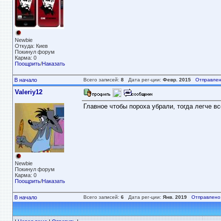
Newbie
Откуда: Киев
Покинул форум
Карма: 0
Поощрить
/
Наказать
В начало
Всего записей:
8
Дата рег-ции:
Февр. 2015
Отправлен
Valeriy12
Главное чтобы пороха убрали, тогда легче в
Newbie
Покинул форум
Карма: 0
Поощрить
/
Наказать
В начало
Всего записей:
6
Дата рег-ции:
Янв. 2019
Отправлено