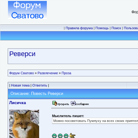
Фор
|
Правила форума
|
Помощь
|
Поиск
|
Пользов
Реверси
Форум Сватово
»
Развлечение
»
Проза
|
Новая тема
|
Ответить
|
Описание: Повесть Реверси
Лисичка
Мыслитель пишет:
Можно посоветовать Пумяуху на всех своих приятел