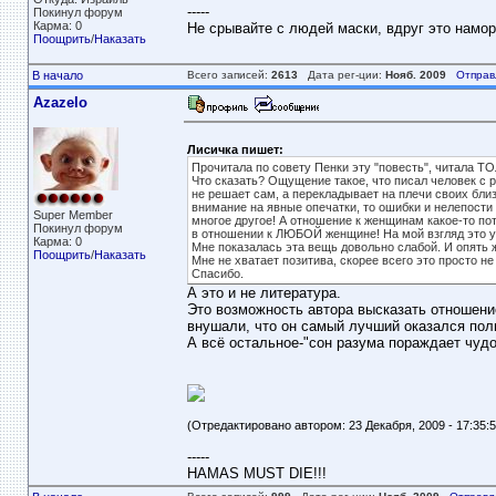
-----
Покинул форум
Карма: 0
Не срывайте с людей маски, вдруг это намор
Поощрить
/
Наказать
В начало
Всего записей:
2613
Дата рег-ции:
Нояб. 2009
Отправ
Azazelo
Лисичка пишет:
Прочитала по совету Пенки эту "повесть", читала ТО
Что сказать? Ощущение такое, что писал человек с
не решает сам, а перекладывает на плечи своих близ
внимание на явные опечатки, то ошибки и нелепости 
Super Member
многое другое! А отношение к женщинам какое-то пот
Покинул форум
в отношении к ЛЮБОЙ женщине! На мой взгляд это у
Карма: 0
Мне показалась эта вещь довольно слабой. И опять ж
Поощрить
/
Наказать
Мне не хватает позитива, скорее всего это просто не
Спасибо.
А это и не литература.
Это возможность автора высказать отношение
внушали, что он самый лучший оказался пол
А всё остальное-"сон разума пораждает чуд
(Отредактировано автором: 23 Декабря, 2009 - 17:35:5
-----
HAMAS MUST DIE!!!