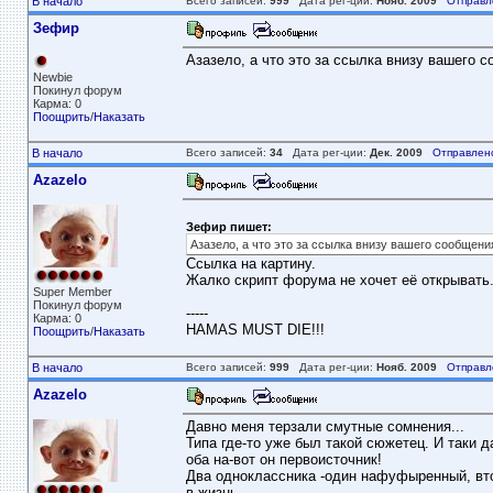
В начало
Всего записей:
999
Дата рег-ции:
Нояб. 2009
Отправл
Зефир
Азазело, а что это за ссылка внизу вашего с
Newbie
Покинул форум
Карма: 0
Поощрить
/
Наказать
В начало
Всего записей:
34
Дата рег-ции:
Дек. 2009
Отправлен
Azazelo
Зефир пишет:
Азазело, а что это за ссылка внизу вашего сообщени
Ссылка на картину.
Жалко скрипт форума не хочет её открывать
Super Member
Покинул форум
-----
Карма: 0
HAMAS MUST DIE!!!
Поощрить
/
Наказать
В начало
Всего записей:
999
Дата рег-ции:
Нояб. 2009
Отправл
Azazelo
Давно меня терзали смутные сомнения...
Типа где-то уже был такой сюжетец. И таки д
оба на-вот он первоисточник!
Два одноклассника -один нафуфыренный, вто
в жизнь.