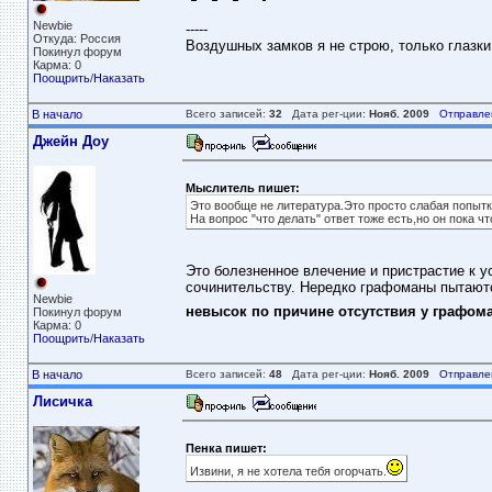
Newbie
-----
Откуда: Россия
Воздушных замков я не строю, только глазки
Покинул форум
Карма: 0
Поощрить
/
Наказать
В начало
Всего записей:
32
Дата рег-ции:
Нояб. 2009
Отправле
Джейн Доу
Мыслитель пишет:
Это вообще не литература.Это просто слабая попытка
На вопрос "что делать" ответ тоже есть,но он пока ч
Это болезненное влечение и пристрастие к 
сочинительству. Нередко графоманы пытают
Newbie
невысок по причине отсутствия у графом
Покинул форум
Карма: 0
Поощрить
/
Наказать
В начало
Всего записей:
48
Дата рег-ции:
Нояб. 2009
Отправле
Лисичка
Пенка пишет:
Извини, я не хотела тебя огорчать.