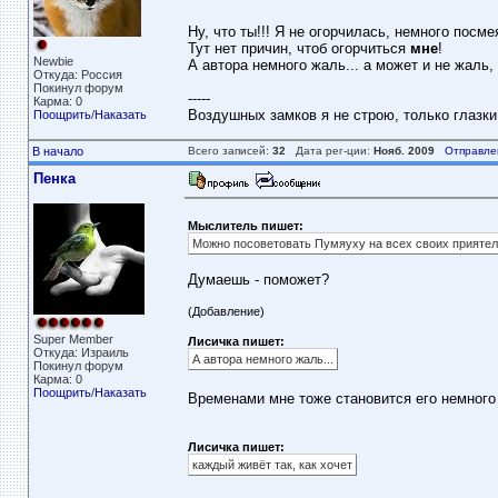
Ну, что ты!!! Я не огорчилась, немного посме
Тут нет причин, чтоб огорчиться
мне
!
Newbie
А автора немного жаль... а может и не жаль,
Откуда: Россия
Покинул форум
-----
Карма: 0
Воздушных замков я не строю, только глазки
Поощрить
/
Наказать
В начало
Всего записей:
32
Дата рег-ции:
Нояб. 2009
Отправле
Пенка
Мыслитель пишет:
Можно посоветовать Пумяуху на всех своих приятел
Думаешь - поможет?
(Добавление)
Super Member
Лисичка пишет:
Откуда: Израиль
А автора немного жаль...
Покинул форум
Карма: 0
Поощрить
/
Наказать
Временами мне тоже становится его немного 
Лисичка пишет:
каждый живёт так, как хочет