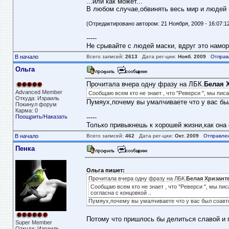
...или как может...
В любом случае,обвинять весь мир и людей в
(Отредактировано автором: 21 Ноября, 2009 - 16:07:1
-----
Не срывайте с людей маски, вдруг это намор
В начало
Всего записей:
2613
Дата рег-ции:
Нояб. 2009
Отправ
Ольга
Прочитала вчера одну фразу на ЛБК.
Белая 
Advanced Member
Сообщаю всем кто не знает , что "Реверси ", мы писа
Откуда: Израиль
Пумяух,почему вы умалчиваете что у вас бы
Покинул форум
Карма: 0
Поощрить
/
Наказать
-----
Только привыкнешь к хорошей жизни,как она
В начало
Всего записей:
462
Дата рег-ции:
Окт. 2009
Отправле
Пенка
Ольга пишет:
Прочитала вчера одну фразу на ЛБК.
Белая Хризант
Сообщаю всем кто не знает , что "Реверси ", мы пис
согласна с концовкой ..
Пумяух,почему вы умалчиваете что у вас был соавт
Потому что пришлось бы делиться славой и 
Super Member
Откуда: Израиль