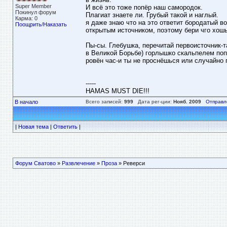
Super Member
И всё это тоже попёр наш самородок.
Покинул форум
Плагиат знаете ли. Грубый такой и наглый.
Карма: 0
я даже знаю что на это ответит бородатый во
Поощрить
/
Наказать
открытым источником, поэтому бери чго хошь
Пы-сы. Глебушка, перечитай первоисточник-
в Великой Борьбе) горлышко скальпелем поп
ровён час-и ты не проснёшься или случайно 
-----
HAMAS MUST DIE!!!
В начало
Всего записей:
999
Дата рег-ции:
Нояб. 2009
Отправл
|
Новая тема
|
Ответить
|
Форум Сватово
»
Развлечение
»
Проза
» Реверси