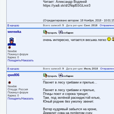
Читает: Александр Водяной
https://yadi.sk/d/2Nqd5SGLrxir3
(Отредактировано автором: 18 Ноября, 2018 - 10:01:1
В начало
Всего записей:
5
Дата рег-ции:
Сент. 2018
Отправлено
werewka
очень интересно, читается весьма легко
Newbie
Покинул форум
Карма: 0
Поощрить
/
Наказать
В начало
Всего записей:
9
Дата рег-ции:
Июль 2018
Отправлен
qwe806
Пахнет в лесу грибами и прелью...
Newbie
Откуда: Россия
Пахнет в лесу грибами и прелью,
Покинул форум
Птицы поют и сорока трещит,
Карма: 0
Там, под зелёной раскидистой елью,
Поощрить
/
Наказать
Юный родник без умолку звенит.
Ветер кудрявый забылся на кроне,
Дремлет сова на потёртом суку.