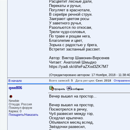
Расцветит лесные дали,
Перекаты и ручьи,
Погуляет в краснотале,
В серебре речной струи.
Заиграют цветом росы
У заветного ручья,
Разольются по откосам,
Трели чудо-соловья,
По траве и рощам нега,
Благолепие и цвет,
Зорька с радостью у брега,
Встретит заспанный рассвет.
Автор: Виктор Шамонин-Версенев
Читает: Анатолий Шмыдко
https://yadi.sk/d/teFaZXod3ZK7M7
(Отредактировано автором: 17 Ноября, 2018 - 11:38:40
В начало
Всего записей:
5
Дата рег-ции:
Сент. 2018
Отправлено
qwe806
Вечер вышел на простор...
Newbie
Откуда: Россия
Вечер вышел на простор,
Покинул форум
Посмотрелся в речку,
Карма: 0
Чуб развесил между гор,
Поощрить
/
Наказать
Оседлал крылечко.
Объявился месяц вслед,
Звёздочки развесил,