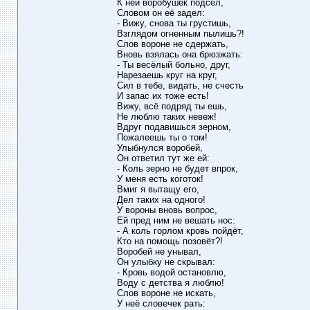
К ней воробушек подсел,
Словом он её задел:
- Вижу, снова ты грустишь,
Взглядом огненным пылишь?!
Слов вороне не сдержать,
Вновь взялась она брюзжать:
- Ты весёлый больно, друг,
Нарезаешь круг на круг,
Сил в тебе, видать, не счесть
И запас их тоже есть!
Вижу, всё подряд ты ешь,
Не люблю таких невеж!
Вдруг подавишься зерном,
Пожалеешь ты о том!
Улыбнулся воробей,
Он ответил тут же ей:
- Коль зерно не будет впрок,
У меня есть коготок!
Вмиг я вытащу его,
Дел таких на одного!
У вороны вновь вопрос,
Ей пред ним не вешать нос:
- А коль горлом кровь пойдёт,
Кто на помощь позовёт?!
Воробей не унывал,
Он улыбку не скрывал:
- Кровь водой остановлю,
Воду с детства я люблю!
Слов вороне не искать,
У неё словечек рать: