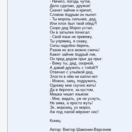
- Ничего, погодь чуток,
Дело сделаю, дружок!
Скачет зайчик и кричит,
Словом бодрым он пылит:
- Ты морозь сильнее, дед,
Или плох был твой обед?!
Скоро дед Мороз устал,
Он в затылке почесал:
- Свой язык не привяжу,
Ты упрямец, я скажу,
Силы надобно беречь,
Разом их все можно сжечь!
Кажет зайчик бодрый лик,
Он пред дедом прыг да прыг:
- Вижу ты, дед, озорной,
А давай дружить с тобой?!
Отвечал с улыбкой дед,
Злости в нём ни капли нет:
- Можно, заяц, подружить,
Одному мне скучно жить!
Да в берлоге, за кустом,
Мишка чешет языком:
- Мне, видать, уж не уснуть,
Не зима, а просто жуть!
Эх, морозец, ух мороз,
Аж под лапой мёрзнет нос!
Конец
Автор: Виктор Шамонин-Версенев