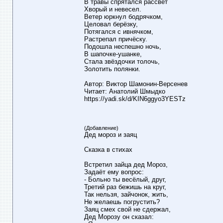
В травы спрятался рассвет
Хворый и невесел.
Ветер юркнул бодрячком,
Целовал берёзку,
Потягался с ивнячком,
Растрепал причёску.
Подошла неспешно ночь,
В шапочке-ушанке,
Стала звёздочки толочь,
Золотить полянки.
Автор: Виктор Шамонин-Версенев
Читает: Анатолий Шмыдко
https://yadi.sk/d/KIN6ggyo3YESTz
(Добавление)
Дед мороз и заяц
Сказка в стихах
Встретил зайца дед Мороз,
Задаёт ему вопрос:
- Больно ты весёлый, друг,
Третий раз бежишь на круг,
Так нельзя, зайчонок, жить,
Не желаешь погрустить?
Заяц смех свой не сдержал,
Дед Морозу он сказал: