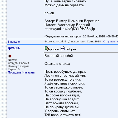
Ну, а коль зерно склевать,
Можно день не горевать.
Конец
Автор: Виктор Шамонин-Версенев
Читает: Александр Водяной
https://yadi.sk/d/QKYzPHA3rxjip
(Отредактировано автором: 18 Ноября, 2018 - 09:56:4
В начало
Всего записей:
5
Дата рег-ции:
Сент. 2018
Отправлено
qwe806
Весёлый воробей
Newbie
Откуда: Россия
Сказка в стихах
Покинул форум
Карма: 0
Прыг, воробушек, да прыг,
Поощрить
/
Наказать
Ловит он счастливый миг,
То на веточку, то вниз,
Ждёт его внизу сюрприз,
То он зёрнышко склюёт,
То он крошку подберёт,
На сосне ворона бдит,
На воробушка глядит.
Этот бойкий воробей,
Не по нраву дюже ей,
У вороны силы нет,
Той вороне триста лет!