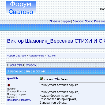
Фор
|
Правила форума
|
Помощь
|
Поиск
|
Пользов
Виктор Шамонин_Версенев СТИХИ И С
Форум Сватово
»
Развлечение
»
Поэзия
|
Новая тема
|
Ответить
|
Описание: Стихи и сказки
qwe806
Рано утром встанет зорька...
Newbie
Откуда: Россия
Рано утром встанет зорька,
Покинул форум
Краски бросит на луга,
Карма: 0
Разольётся по пригоркам,
Поощрить
/
Наказать
Заискрятся облака,