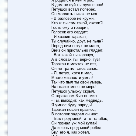
Я родился в нём и рос,
В дом не суй ты лучше нос!
Петушок встал поперёк,
Он молчать никак не мог:
- В разговоре не кружи,
Кто ж ты сам такой, скажи?!
Гость ему и говорит,
Голосок его сердит:
- Я хозяин-таракан,
Ты случайно, друг, не пьян?
Перед ним петух не млел,
Вниз он пристально глядел:
- Вот какой ты карапуз,
А в словах ты, верно, туз!
Таракан в мечтах не вяз,
Он не тратил слов запас:
- Я, петух, хотя и мал,
Много живности умял!
Так что пыл ты свой умерь,
На глазок меня не мерь!
Петушок улыбку скрыл,
С тараканом был он мил:
- Ты, выходит, как медведь,
Я умнее буду впредь!
Таракан пошёл вразнос,
В потолок задрал он нос:
- Бык пред мной, и тот слабак,
Он познал уж мой кулак!
Да и конь пред мной робел,
Бил его я, как хотел,