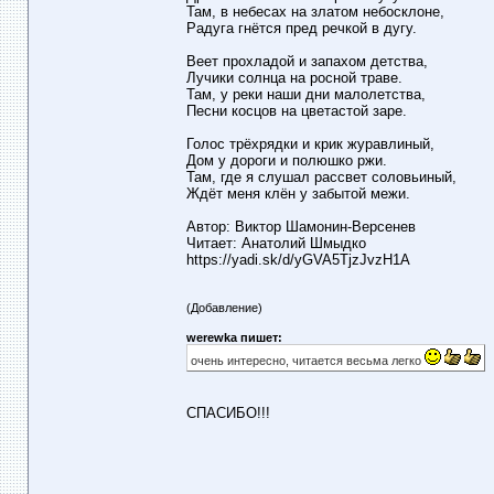
Там, в небесах на златом небосклоне,
Радуга гнётся пред речкой в дугу.
Веет прохладой и запахом детства,
Лучики солнца на росной траве.
Там, у реки наши дни малолетства,
Песни косцов на цветастой заре.
Голос трёхрядки и крик журавлиный,
Дом у дороги и полюшко ржи.
Там, где я слушал рассвет соловьиный,
Ждёт меня клён у забытой межи.
Автор: Виктор Шамонин-Версенев
Читает: Анатолий Шмыдко
https://yadi.sk/d/yGVA5TjzJvzH1A
(Добавление)
werewka пишет:
очень интересно, читается весьма легко
СПАСИБО!!!