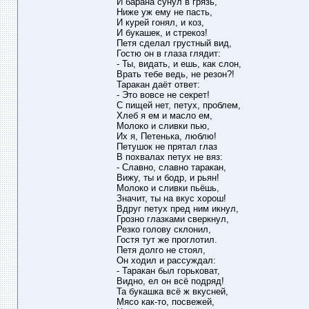
И барана сунул в грязь,
Ниже уж ему не пасть,
И курей гонял, и коз,
И букашек, и стрекоз!
Петя сделал грустный вид,
Гостю он в глаза глядит:
- Ты, видать, и ешь, как слон,
Врать тебе ведь, не резон?!
Таракан даёт ответ:
- Это вовсе не секрет!
С пищей нет, петух, проблем,
Хлеб я ем и масло ем,
Молоко и сливки пью,
Их я, Петенька, люблю!
Петушок не прятал глаз
В похвалах петух не вяз:
- Славно, славно таракан,
Вижу, ты и бодр, и рьян!
Молоко и сливки пьёшь,
Значит, ты на вкус хорош!
Вдруг петух пред ним икнул,
Грозно глазками сверкнул,
Резко голову склонил,
Гостя тут же проглотил.
Петя долго не стоял,
Он ходил и рассуждал:
- Таракан был горьковат,
Видно, ел он всё подряд!
Та букашка всё ж вкусней,
Мясо как-то, посвежей,