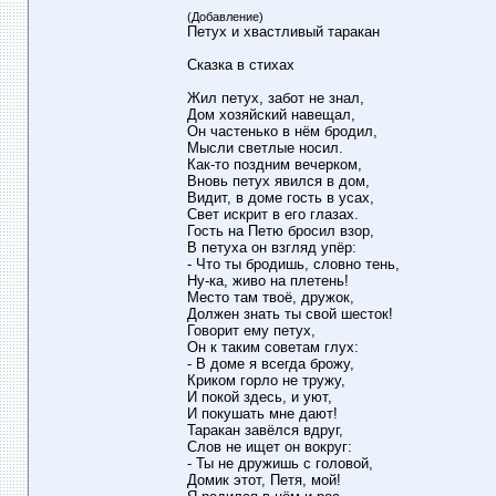
(Добавление)
Петух и хвастливый таракан
Сказка в стихах
Жил петух, забот не знал,
Дом хозяйский навещал,
Он частенько в нём бродил,
Мысли светлые носил.
Как-то поздним вечерком,
Вновь петух явился в дом,
Видит, в доме гость в усах,
Свет искрит в его глазах.
Гость на Петю бросил взор,
В петуха он взгляд упёр:
- Что ты бродишь, словно тень,
Ну-ка, живо на плетень!
Место там твоё, дружок,
Должен знать ты свой шесток!
Говорит ему петух,
Он к таким советам глух:
- В доме я всегда брожу,
Криком горло не тружу,
И покой здесь, и уют,
И покушать мне дают!
Таракан завёлся вдруг,
Слов не ищет он вокруг:
- Ты не дружишь с головой,
Домик этот, Петя, мой!