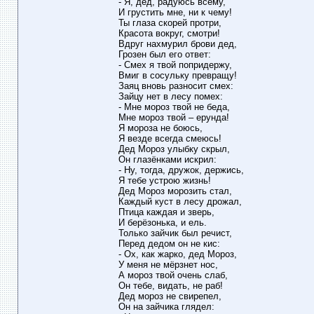
- Я, дед, радуюсь всему,
И грустить мне, ни к чему!
Ты глаза скорей протри,
Красота вокруг, смотри!
Вдруг нахмурил брови дед,
Грозен был его ответ:
- Смех я твой попридержу,
Вмиг в сосульку превращу!
Заяц вновь разносит смех:
Зайцу нет в лесу помех:
- Мне мороз твой не беда,
Мне мороз твой – ерунда!
Я мороза не боюсь,
Я везде всегда смеюсь!
Дед Мороз улыбку скрыл,
Он глазёнками искрил:
- Ну, тогда, дружок, держись,
Я тебе устрою жизнь!
Дед Мороз морозить стал,
Каждый куст в лесу дрожал,
Птица каждая и зверь,
И берёзонька, и ель.
Только зайчик был речист,
Перед дедом он не кис:
- Ох, как жарко, дед Мороз,
У меня не мёрзнет нос,
А мороз твой очень слаб,
Он тебе, видать, не раб!
Дед мороз не свирепел,
Он на зайчика глядел: