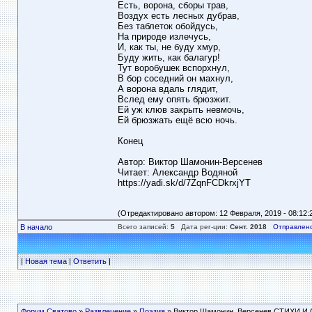
Есть, ворона, сборы трав,
Воздух есть лесных дубрав,
Без таблеток обойдусь,
На природе излечусь,
И, как ты, не буду хмур,
Буду жить, как балагур!
Тут воробушек вспорхнул,
В бор соседний он махнул,
А ворона вдаль глядит,
Вслед ему опять брюзжит.
Ей уж клюв закрыть невмочь,
Ей брюзжать ещё всю ночь.
Конец
Автор: Виктор Шамонин-Версенев
Читает: Александр Водяной
https://yadi.sk/d/7ZqnFCDkrxjYT
(Отредактировано автором: 12 Февраля, 2019 - 08:12:
В начало
Всего записей:
5
Дата рег-ции:
Сент. 2018
Отправлено
|
Новая тема
|
Ответить
|
Форум Сватово
»
Развлечение
»
Поэзия
» Виктор Шамонин_Версенев СТИХИ И