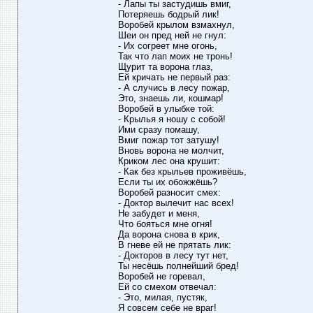
- Лапы ты застудишь вмиг,
Потеряешь бодрый лик!
Воробей крылом взмахнул,
Шеи он пред ней не гнул:
- Их согреет мне огонь,
Так что лап моих не тронь!
Щурит та ворона глаз,
Ей кричать не первый раз:
- А случись в лесу пожар,
Это, знаешь ли, кошмар!
Воробей в улыбке той:
- Крылья я ношу с собой!
Ими сразу помашу,
Вмиг пожар тот затушу!
Вновь ворона не молчит,
Криком лес она крушит:
- Как без крыльев проживёшь,
Если ты их обожжёшь?
Воробей разносит смех:
- Доктор вылечит нас всех!
Не забудет и меня,
Что бояться мне огня!
Да ворона снова в крик,
В гневе ей не прятать лик:
- Докторов в лесу тут нет,
Ты несёшь полнейший бред!
Воробей не горевал,
Ей со смехом отвечал:
- Это, милая, пустяк,
Я совсем себе не враг!