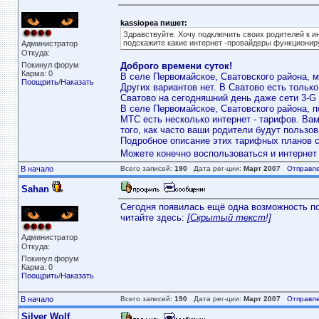
kassiopea пишет:
Здравствуйте. Хочу подключить своих родителей к ин
подскажите какие интернет -провайдеры функциониру
Администратор
Откуда: 
Покинул форум
Доброго времени суток!
Карма: 0
В селе Первомайское, Сватовского района, 
Поощрить
/
Наказать
Других вариантов нет. В Сватово есть только
Сватово на сегодняшний день даже сети 3-G н
В селе Первомайское, Сватовского района, 
МТС есть несколько интернет - тарифов. Вам
того, как часто ваши родители будут пользов
Подробное описание этих тарифных планов 
Можете конечно воспользоваться и интернет 
В начало
Всего записей:
190
Дата рег-ции:
Март 2007
Отправле
Sahan
Сегодня появилась ещё одна возможность по
читайте здесь:
[Скрытый текст!]
Администратор
Откуда: 
Покинул форум
Карма: 0
Поощрить
/
Наказать
В начало
Всего записей:
190
Дата рег-ции:
Март 2007
Отправле
Silver Wolf