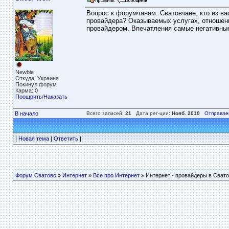
Вопрос к форумчанам. Сватовчане, кто из ва
провайдера? Оказываемых услугах, отношени
провайдером. Впечатления самые негативные
Newbie
Откуда: Украина
Покинул форум
Карма: 0
Поощрить
/
Наказать
В начало
Всего записей:
21
Дата рег-ции:
Нояб. 2010
Отправле
|
Новая тема
|
Ответить
|
Форум Сватово
»
Интернет
»
Все про Интернет
» Интернет - провайдеры в Свато