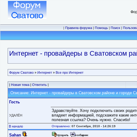
Фор
|
Правила форума
|
Помощь
|
Поиск
|
Пользов
Интернет - провайдеры в Сватовском ра
Форум Сватово
»
Интернет
»
Все про Интернет
|
Новая тема
|
Ответить
|
Описание: Интернет - провайдеры в Сватовском районе и городе С
Гость
Здравствуйте. Хочу подключить своих родите
владеет информацией, подскажите какие инт
УДАЛЁН
полезная ссылка? Очень нужно. Спасибо!
В начало
Отправлено:
07 Сентября, 2010 - 14:26:19
Sahan