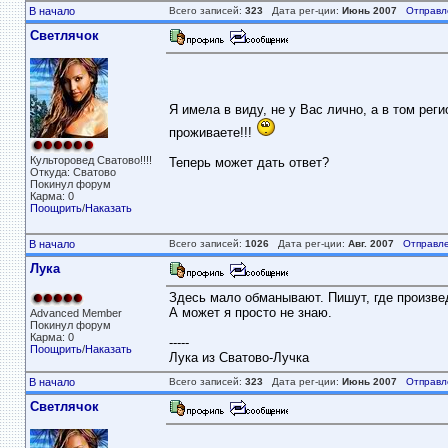
В начало
Всего записей:
323
Дата рег-ции:
Июнь 2007
Отправл
Светлячок
Я имела в виду, не у Вас лично, а в том реги
проживаете!!!
Культоровед Сватово!!!!
Теперь может дать ответ?
Откуда: Сватово
Покинул форум
Карма: 0
Поощрить
/
Наказать
В начало
Всего записей:
1026
Дата рег-ции:
Авг. 2007
Отправле
Лука
Здесь мало обманывают. Пишут, где произве
А может я просто не знаю.
Advanced Member
Покинул форум
Карма: 0
-----
Поощрить
/
Наказать
Лука из Сватово-Лучка
В начало
Всего записей:
323
Дата рег-ции:
Июнь 2007
Отправл
Светлячок