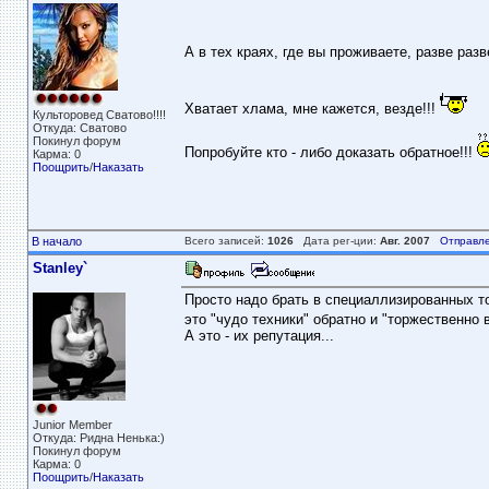
А в тех краях, где вы проживаете, разве разв
Хватает хлама, мне кажется, везде!!!
Культоровед Сватово!!!!
Откуда: Сватово
Покинул форум
Попробуйте кто - либо доказать обратное!!!
Карма: 0
Поощрить
/
Наказать
В начало
Всего записей:
1026
Дата рег-ции:
Авг. 2007
Отправле
Stanley`
Просто надо брать в специаллизированных то
это "чудо техники" обратно и "торжественно
А это - их репутация...
Junior Member
Откуда: Ридна Ненька:)
Покинул форум
Карма: 0
Поощрить
/
Наказать