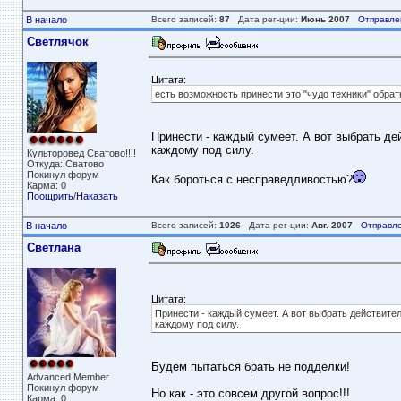
В начало
Всего записей:
87
Дата рег-ции:
Июнь 2007
Отправле
Светлячок
Цитата:
есть возможность принести это "чудо техники" обрат
Принести - каждый сумеет. А вот выбрать д
каждому под силу.
Культоровед Сватово!!!!
Откуда: Сватово
Покинул форум
Как бороться с несправедливостью?
Карма: 0
Поощрить
/
Наказать
В начало
Всего записей:
1026
Дата рег-ции:
Авг. 2007
Отправле
Светлана
Цитата:
Принести - каждый сумеет. А вот выбрать действите
каждому под силу.
Будем пытаться брать не подделки!
Advanced Member
Покинул форум
Но как - это совсем другой вопрос!!!
Карма: 0