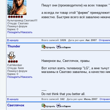
Пишут они (производители) на всех товарах "
а всегда ли товар этой "фирме" принедлежит
известно. Быстрее всего всё завалено некач
Культоровед Сватово!!!!
Откуда: Сватово
Покинул форум
Карма: 0
Поощрить
/
Наказать
В начало
Всего записей:
1026
Дата рег-ции:
Авг. 2007
Отправле
Thunder
Наверное вы, Светлячок, правы.
Full Member
Вот хотел взять телевизор "LG", а мне тычут
Откуда: Киев
Покинул форум
магазины в Сватово завалены, а качество ник
Карма: 0
Поощрить
/
Наказать
-----
Do not think that you better all.
В начало
Всего записей:
162
Дата рег-ции:
Июнь 2007
Отправл
Светлячок