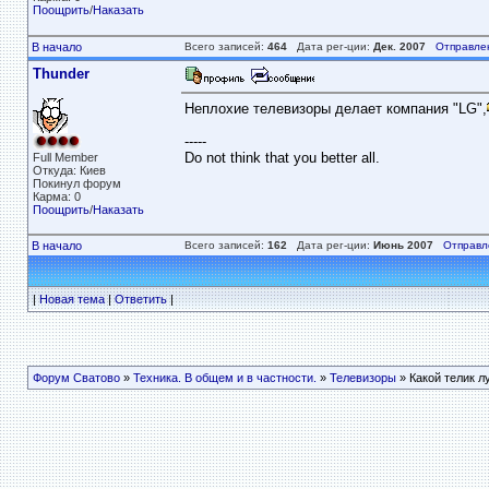
Поощрить
/
Наказать
В начало
Всего записей:
464
Дата рег-ции:
Дек. 2007
Отправле
Thunder
Неплохие телевизоры делает компания "LG",
-----
Do not think that you better all.
Full Member
Откуда: Киев
Покинул форум
Карма: 0
Поощрить
/
Наказать
В начало
Всего записей:
162
Дата рег-ции:
Июнь 2007
Отправл
|
Новая тема
|
Ответить
|
Форум Сватово
»
Техника. В общем и в частности.
»
Телевизоры
» Какой телик л