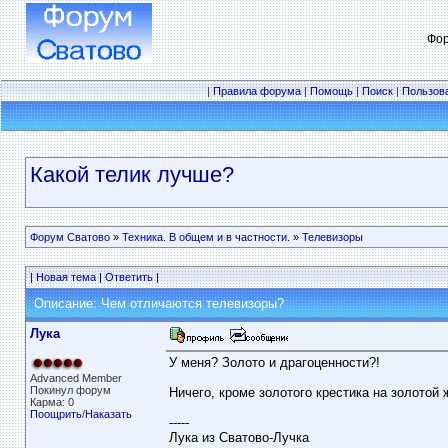
Фор
|
Правила форума
|
Помощь
|
Поиск
|
Пользов
Какой телик лучше?
Форум Сватово
»
Техника. В общем и в частности.
»
Телевизоры
|
Новая тема
|
Ответить
|
Описание: Чем отличаются телевизоры?
Лука
У меня? Золото и драгоценности?!
Advanced Member
Покинул форум
Ничего, кроме золотого крестика на золотой 
Карма: 0
Поощрить
/
Наказать
-----
Лука из Сватово-Лучка