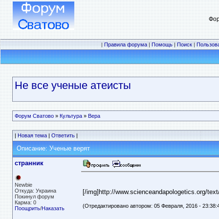
Фор
|
Правила форума
|
Помощь
|
Поиск
|
Пользов
Не все ученые атеисты
Форум Сватово
»
Культура
»
Вера
|
Новая тема
|
Ответить
|
Описание: Ученые верят
странник
Newbie
Откуда: Украина
[/img]http://www.scienceandapologetics.org/tex
Покинул форум
Карма: 0
(Отредактировано автором: 05 Февраля, 2016 - 23:38:
Поощрить
/
Наказать