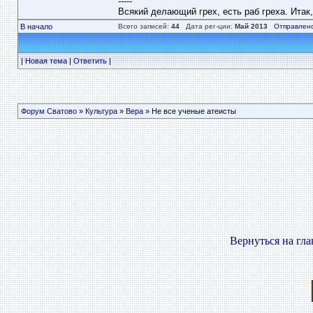
-----
Всякий делающий грех, есть раб греха. Итак
В начало
Всего записей:
44
Дата рег-ции:
Май 2013
Отправлено
|
Новая тема
|
Ответить
|
Форум Сватово
»
Культура
»
Вера
» Не все ученые атеисты
Вернуться на гл