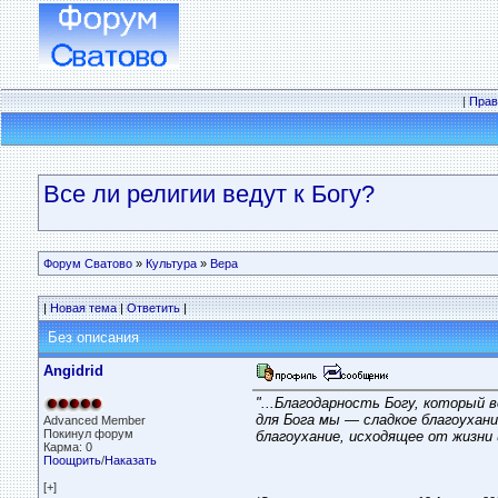
|
Прав
Все ли религии ведут к Богу?
Форум Сватово
»
Культура
»
Вера
|
Новая тема
|
Ответить
|
Без описания
Angidrid
"...Благодарность Богу, который
для Бога мы — сладкое благоухан
Advanced Member
Покинул форум
благоухание, исходящее от жизни 
Карма: 0
Поощрить
/
Наказать
[+]