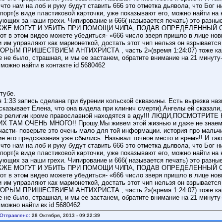
! что нам на лоб и руку будут ставить 666 это отметка дьявола, что Бог н
орт(в виде пластиковой карточки, уже показывают его, можно найти на ют
ующих за наши грехи. Чипирование и 666( называется печать) это разные
ТАКЖЕ МОГУТ И УБИТЬ ПРИ ПОМОЩИ ЧИПА, ПОДАВ ОПРЕДЕЛЕННЫЙ СИГНАЛ
т в этом видео можете убедиться- «666 число зверя пришло в лице новы
и им управляют как марионеткой, достать этот чип нельзя он взрывается
РЫМ ПРИШЕСТВИЕМ АНТИХРИСТА , часть 2»(время 1:24:07) тоже как и
е не было, страшная, и мы ее застанем, обратите внимание на 21 минут
 можно найти в контакте id 5680462
тубе.
 1:33 запись сделана при бурении кольской скважины. Есть вырезка наз
сказывает Елена, что она видела при клинич смерти).Ангелы ей сказали,
о все религии кроме православной находятся в аду!!! ЛЮДИ,ПОСМОТ
Х ТАМ ОЧЕНЬ МНОГО!! Прошу.Мы живем этой жизнью и даже не знаем, 
сти- поверьте это очень мало для той информации. история про мальч
гие его предсказания уже сбылись. Называл точное место и время!! И та
! что нам на лоб и руку будут ставить 666 это отметка дьявола, что Бог н
орт(в виде пластиковой карточки, уже показывают его, можно найти на ют
ующих за наши грехи. Чипирование и 666( называется печать) это разные
ТАКЖЕ МОГУТ И УБИТЬ ПРИ ПОМОЩИ ЧИПА, ПОДАВ ОПРЕДЕЛЕННЫЙ СИГНАЛ
т в этом видео можете убедиться- «666 число зверя пришло в лице новы
и им управляют как марионеткой, достать этот чип нельзя он взрывается
РЫМ ПРИШЕСТВИЕМ АНТИХРИСТА , часть 2»(время 1:24:07) тоже как и
е не было, страшная, и мы ее застанем, обратите внимание на 21 минут
 можно найти вк id 5680462
Отправлено:
28 Октября, 2013 - 09:22:39