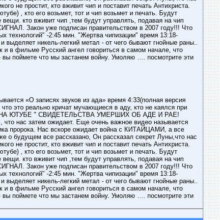
икого не простит, кто вживит чип и поставит печать Антихриста.
убе) , кто его возьмет, тот и чип возьмет и печать. Будут
 вещи. кто вживит чип ,тем будут управлять, подавая на чип
. Закон уже подписан правительством в 2007 году!!! Что
х технологий" -2:45 мин. "Жертва чипизации" время 13:18-
 и выделяет никель-легкий метал - от чего бывают гнойные раны..
 в фильме Русский ангел говориться в самом начале, что
у- вы поймете что мы застанем войну. Умоляю …. посмотрите эти
ывается «О записях звуков из ада» время 4:33(полная версия
 что это реально кричат мучающиеся в аду, кто не каялся при
РИТЕ НА ЮТУБЕ " СВИДЕТЕЛЬСТВА УМЕРШИХ ОБ АДЕ И РАЕ!
что нас затем ожидает. Еще очень важное видео называется
ика пророка. Нас вскоре ожидает война с КИТАЙЦАМИ, а все
кже о будущем все рассказано, Он рассказал секрет Луны,что нас
икого не простит, кто вживит чип и поставит печать Антихриста.
убе) , кто его возьмет, тот и чип возьмет и печать. Будут
 вещи. кто вживит чип ,тем будут управлять, подавая на чип
. Закон уже подписан правительством в 2007 году!!! Что
х технологий" -2:45 мин. "Жертва чипизации" время 13:18-
 и выделяет никель-легкий метал - от чего бывают гнойные раны..
 в фильме Русский ангел говориться в самом начале, что
у- вы поймете что мы застанем войну. Умоляю …. посмотрите эти