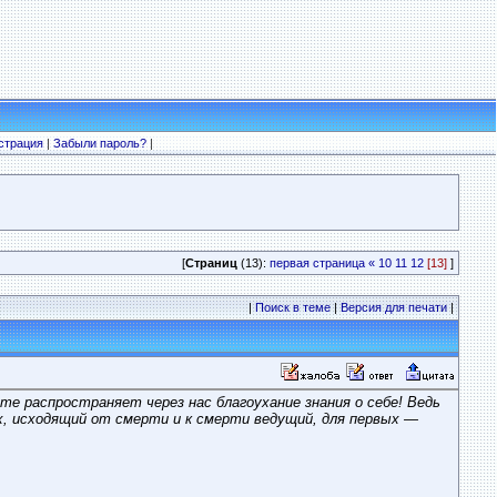
страция
|
Забыли пароль?
|
[
Страниц
(13):
первая страница
«
10
11
12
[13]
]
|
Поиск в теме
|
Версия для печати
|
те распространяет через нас благоухание знания о себе! Ведь
х, исходящий от смерти и к смерти ведущий, для первых —