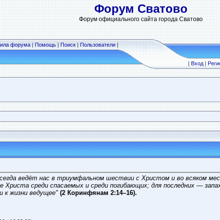
Форум Сватово
Форум официального сайта города Сватово
ила форума
|
Помощь
|
Поиск
|
Пользователи
|
|
Вход
|
Реги
 всегда ведёт нас в триумфальном шествии с Христом и во всяком мес
ие Христа среди спасаемых и среди погибающих; для последних — запа
и к жизни ведущее"
(2 Коринфянам 2:14–16).