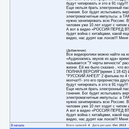
будут чипировать и это в 91 году!!
Еще нельзя брать электронный пасп
гонения. Бог будет испытывать вер
электромагнитные импульсы. а 
нужно зачипировать всю Россию. Во
человек уже 10 лет ходит с чипом 
А вот в видео «РОССИЯ ПЕРЕД ВТО
будет война с китайцами, какой ещ
видео, нас дурят как лохов!!! Меня
(Добавление)
Все видеоролики можно найти на ю
«Аудиозапись звуков из ада» время
называется "У черты вечности" рас
жизни. Ей же было сказано , чт
ПОЛНАЯ ВЕРСИЯ"(время 1:18:42) И
"РУССКИЙ АНГЕЛ" 2 фильма по 4 ча
молчат!!- это его пророчества дру
будут чипировать и это в 91 году!!
Еще нельзя брать электронный пасп
гонения. Бог будет испытывать вер
электромагнитные импульсы. а 
нужно зачипировать всю Россию. Во
человек уже 10 лет ходит с чипом 
А вот в видео «РОССИЯ ПЕРЕД ВТО
будет война с китайцами, какой ещ
видео, нас дурят как лохов!!! Меня
В начало
Всего записей:
4
Дата рег-ции:
Окт. 2013