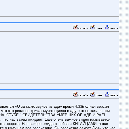
ывается «О записях звуков из ада» время 4:33(полная версия
 что это реально кричат мучающиеся в аду, кто не каялся при
РИТЕ НА ЮТУБЕ " СВИДЕТЕЛЬСТВА УМЕРШИХ ОБ АДЕ И РАЕ!
что нас затем ожидает. Еще очень важное видео называется
ика пророка. Нас вскоре ожидает война с КИТАЙЦАМИ, а все
кже о будущем все рассказано, Он рассказал секрет Луны,что нас