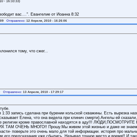
0 - 16:33:33)
вободит вас....". Евангелие от Иоанна 8:32
009
Отправлено:
12 Апреля, 2010 - 16:26:06
клонился тому, что сжег...
9
Отправлено:
13 Апреля, 2010 - 17:29:17
тубе.
 1:33 запись сделана при бурении кольской скважины. Есть вырезка наз
сказывает Елена, что она видела при клинич смерти).Ангелы ей сказали,
о все религии кроме православной находятся в аду!!! ЛЮДИ,ПОСМОТ
Х ТАМ ОЧЕНЬ МНОГО!! Прошу.Мы живем этой жизнью и даже не знаем, 
сти- поверьте это очень мало для той информации. история про мальч
гие его предсказания уже сбылись. Называл точное место и время!! И та