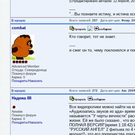
(Отредактировано автором: 12 Апреля, 201
-----
"...Вы познаете истину, и истина ос
В начало
Всего записей:
257
Дата рег-ции:
Февр. 2
combat
Кто говорит, тот не знает.
-----
и сжег он то, чему поклонялся и по
Advanced Member
Откуда: Северодонецк
Покинул форум
Карма: 0
Поощрить
/
Наказать
В начало
Всего записей:
272
Дата рег-ции:
Авг. 200
Надежа 88
Все видеоролики можно найти на ю
«Аудиозапись звуков из ада» время
Newbie
Покинул форум
называется "У черты вечности" рас
Карма: 0
жизни. Ей же было сказано , чт
Поощрить
/
Наказать
ПОЛНАЯ ВЕРСИЯ"(время 1:18:42) И
"РУССКИЙ АНГЕЛ" 2 фильма по 4 ча
молчат!!- это его пророчества дру