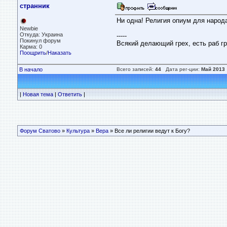
странник
Ни одна! Религия опиум для народ
Newbie
Откуда: Украина
-----
Покинул форум
Всякий делающий грех, есть раб гр
Карма: 0
Поощрить
/
Наказать
В начало
Всего записей:
44
Дата рег-ции:
Май 2013
|
Новая тема
|
Ответить
|
Форум Сватово
»
Культура
»
Вера
» Все ли религии ведут к Богу?