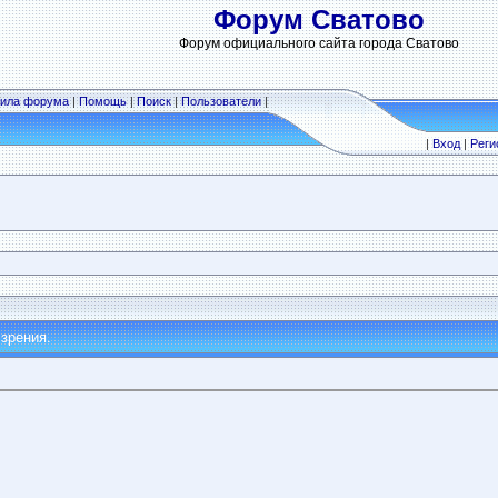
Форум Сватово
Форум официального сайта города Сватово
ила форума
|
Помощь
|
Поиск
|
Пользователи
|
|
Вход
|
Реги
зрения.