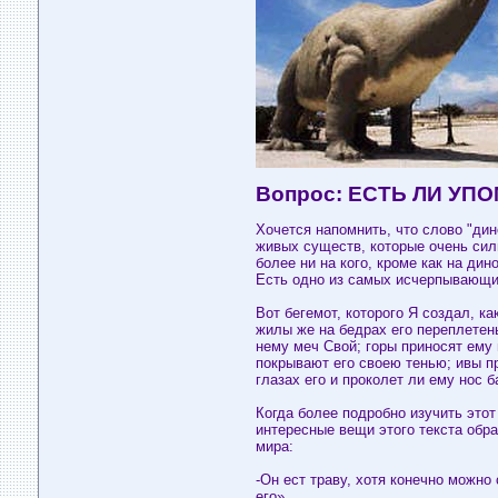
Вопрос: ЕСТЬ ЛИ УП
Хочется напомнить, что слово "дин
живых существ, которые очень сил
более ни на кого, кроме как на дин
Есть одно из самых исчерпывающих
Вот бегемот, которого Я создал, как
жилы же на бедрах его переплетены
нему меч Свой; горы приносят ему 
покрывают его своею тенью; ивы при
глазах его и проколет ли ему нос б
Когда более подробно изучить этот
интересные вещи этого текста обр
мира:
-Он ест траву, хотя конечно можно
его»