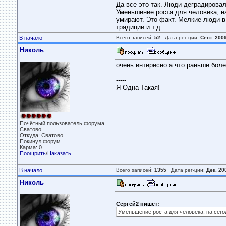
Да все это так. Люди деградировал
Уменьшение роста для человека, н
умирают. Это факт. Мелкие люди в
традиции и т.д.
В начало
Всего записей:
52
Дата рег-ции:
Сент. 200
Николь
очень интересно а что раньше бол
-----
Я Одна Такая!
Почётный пользователь форума
Сватово
Откуда: Сватово
Покинул форум
Карма: 0
Поощрить
/
Наказать
В начало
Всего записей:
1355
Дата рег-ции:
Дек. 20
Николь
Сергей2 пишет:
Уменьшение роста для человека, на сего