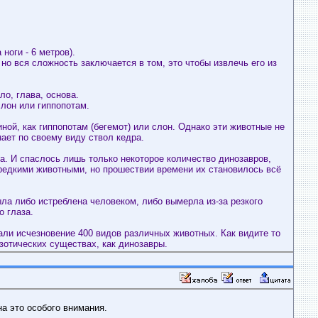
ноги - 6 метров).
 но вся сложность заключается в том, это чтобы извлечь его из
о, глава, основа.
лон или гиппопотам.
иной, как гиппопотам (бегемот) или слон. Однако эти животные не
нает по своему виду ствол кедра.
а. И спаслось лишь только некоторое количество динозавров,
 редкими животными, но прошествии времени их становилось всё
ла либо истреблена человеком, либо вымерла из-за резкого
о глаза.
али исчезновение 400 видов различных животных. Как видите то
кзотических существах, как динозавры.
а это особого внимания.