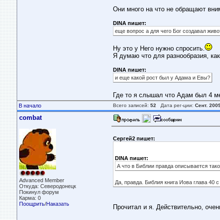
Они много на что не обращают вни
DINA пишет:
еще вопрос а для чего Бог создавал жив
Ну это у Него нужно спросить.
Я думаю что для разнообразия, как
DINA пишет:
и еще какой рост был у Адама и Евы?
Где то я слышал что Адам был 4 м
В начало
Всего записей:
52
Дата рег-ции:
Сент. 200
combat
Сергей2 пишет:
DINA пишет:
А что в Библии правда описывается тако
Advanced Member
Да, правда. Библия книга Иова глава 40 с
Откуда: Северодонецк
Покинул форум
Карма: 0
Поощрить
/
Наказать
Прочитал и я. Действительно, очен