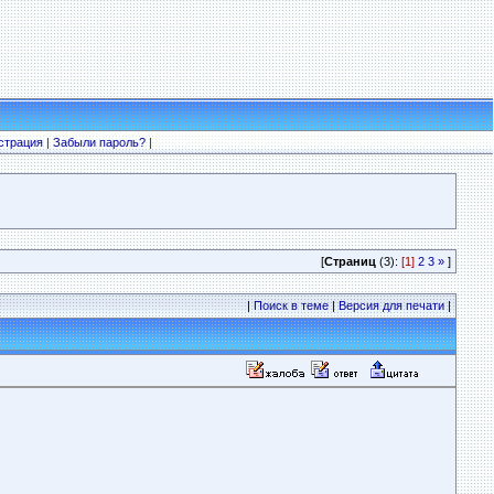
страция
|
Забыли пароль?
|
[
Страниц
(3):
[1]
2
3
»
]
|
Поиск в теме
|
Версия для печати
|