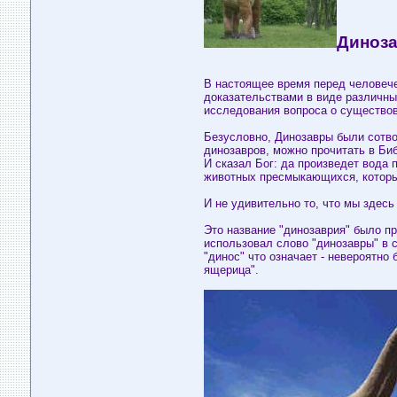
Диноз
В настоящее время перед человече
доказательствами в виде различны
исследования вопроса о существов
Безусловно, Динозавры были сотвор
динозавров, можно прочитать в Биб
И сказал Бог: да произведет вода
животных пресмыкающихся, которых
И не удивительно то, что мы здесь
Это название "динозаврия" было п
использовал слово "динозавры" в с
"динос" что означает - невероятно
ящерица".