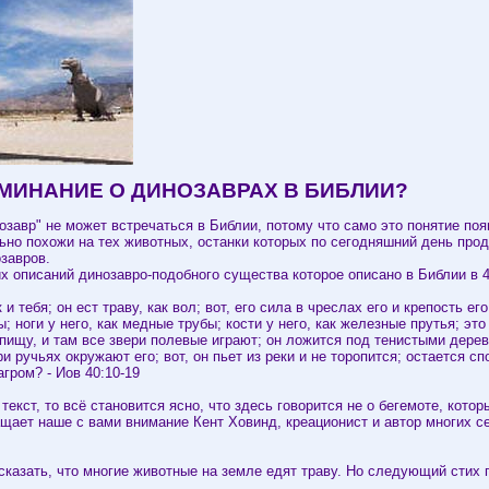
ОМИНАНИЕ О ДИНОЗАВРАХ В БИБЛИИ?
озавр" не может встречаться в Библии, потому что само это понятие поя
ьно похожи на тех животных, останки которых по сегодняшний день прод
озавров.
 описаний динозавро-подобного существа которое описано в Библии в 40
 и тебя; он ест траву, как вол; вот, его сила в чреслах его и крепость 
; ноги у него, как медные трубы; кости у него, как железные прутья; эт
пищу, и там все звери полевые играют; он ложится под тенистыми дерев
 ручьях окружают его; вот, он пьет из реки и не торопится; остается сп
агром? - Иов 40:10-19
 текст, то всё становится ясно, что здесь говорится не о бегемоте, кот
ащает наше с вами внимание Кент Ховинд, креационист и автор многих 
 сказать, что многие животные на земле едят траву. Но следующий стих г