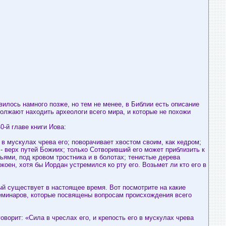
вилось намного позже, но тем не менее, в Библии есть описание
олжают находить археологи всего мира, и которые не похожи
-й главе книги Иова:
его в мускулах чрева его; поворачивает хвостом своим, как кедром;
о - верх путей Божиих; только Сотворивший его может приблизить к
ьями, под кровом тростника и в болотах; тенистые дерева
окоен, хотя бы Иордан устремился ко рту его. Возьмет ли кто его в
орый существует в настоящее время. Вот посмотрите на какие
семинаров, которые посвящены вопросам происхождения всего
оворит: «Сила в чреслах его, и крепость его в мускулах чрева