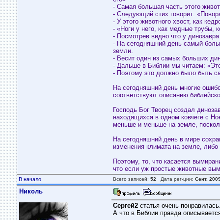
- Самая большая часть этого живот
- Следующий стих говорит: «Повор
- У этого животного хвост, как кед
- «Ноги у него, как медные трубы, 
- Посмотрев видно что у динозавра
- На сегодняшний день самый больш
земли.
- Весит один из самых больших дин
- Дальше в Библии мы читаем: «Это
- Поэтому это должно было быть с
На сегодняшний день многие ошибоч
соответствуют описанию библейског
Господь Бог Творец создал диноза
находящихся в одном ковчеге с Но
меньше и меньше на земле, поскол
На сегодняшний день в мире сохра
изменения климата на земле, либо
Поэтому, то, что касается вымира
что если уж простые животные выми
В начало
Всего записей:
52
Дата рег-ции:
Сент. 200
Николь
Сергей2
статья очень понравилась
А что в Библии правда описывается