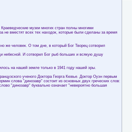
. Краеведческие музеи многих стран полны многими
ра не вместят всех тех находок, которые были сделаны за время
но же человек. О том дне, в который Бог Творец сотворил
ди небесной. И сотворил Бог рыб больших и всякую душу
илось на нашей земле только в 1941 году нашей эры.
ранцузского ученого Доктора Георга Кювье. Доктор Оуэн первым
ермин слова "динозавр" состоит из основных двух греческих слов:
, слово "динозавр" буквально означает "невероятно большая