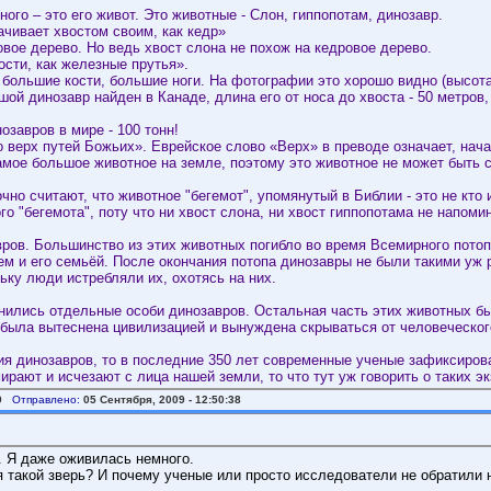
ного – это его живот. Это животные - Слон, гиппопотам, динозавр.
ачивает хвостом своим, как кедр»
ровое дерево. Но ведь хвост слона не похож на кедровое дерево.
кости, как железные прутья».
 большие кости, большие ноги. На фотографии это хорошо видно (высота 
ой динозавр найден в Канаде, длина его от носа до хвоста - 50 метров,
озавров в мире - 100 тонн!
 верх путей Божьих». Еврейское слово «Верх» в преводе означает, начал
амое большое животное на земле, поэтому это животное не может быть с
но считают, что животное "бегемот", упомянутый в Библии - это не кто 
о "бегемота", поту что ни хвост слона, ни хвост гиппопотама не напоми
вров. Большинство из этих животных погибло во время Всемирного потоп
ем и его семьёй. После окончания потопа динозавры не были такими уж
ьку люди истребляли их, охотясь на них.
нились отдельные особи динозавров. Остальная часть этих животных бы
 была вытеснена цивилизацией и вынуждена скрываться от человеческог
ния динозавров, то в последние 350 лет современные ученые зафиксиров
рают и исчезают с лица нашей земли, то что тут уж говорить о таких э
9
Отправлено:
05 Сентября, 2009 - 12:50:38
. Я даже оживилась немного.
 такой зверь? И почему ученые или просто исследователи не обратили н