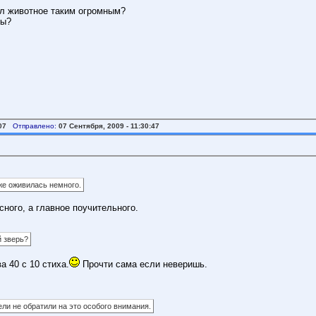
ал животное таким огромным?
вы?
07
Отправлено:
07 Сентября, 2009 - 11:30:47
же оживилась немного.
сного, а главное поучительного.
й зверь?
а 40 с 10 стиха.
Прочти сама если неверишь.
ли не обратили на это особого внимания.