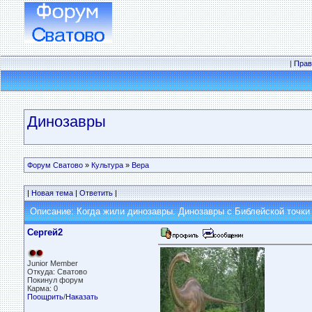
|
Прав
Динозавры
Форум Сватово
»
Культура
»
Вера
|
Новая тема
|
Ответить
|
Описание: Когда жили динозавры. Динозавры с Библейской точки 
Сергей2
Junior Member
Откуда: Сватово
Покинул форум
Карма: 0
Поощрить
/
Наказать