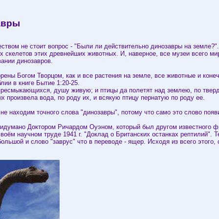
авры
ством не стоит вопрос - "Были ли действительно динозавры на земле?"
х скелетов этих древнейших животных. И, наверное, все музеи всего ми
ании динозавров.
ены Богом Творцом, как и все растения на земле, все животные и конеч
лии в книге Бытие 1:20-25.
 пресмыкающихся, душу живую; и птицы да полетят над землею, по твер
 произвела вода, по роду их, и всякую птицу пернатую по роду ее.
 не находим точного слова "динозавры", потому что само это слово появ
ридумано Доктором Ричардом Оуэном, который был другом известного ф
воём научном труде 1941 г. "Доклад о Британских останках рептилий". Т
 большой и слово "заврус" что в переводе - ящер. Исходя из всего этого