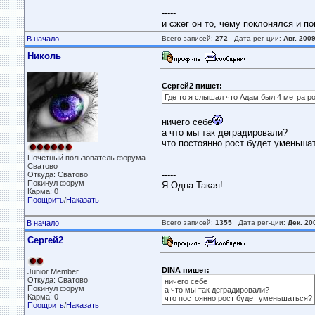
-----
и сжег он то, чему поклонялся и по
В начало
Всего записей:
272
Дата рег-ции:
Авг. 200
Николь
Сергей2 пишет:
Где то я слышал что Адам был 4 метра ро
ничего себе
а что мы так деградировали?
что постоянно рост будет уменьша
Почётный пользователь форума
Сватово
-----
Откуда: Сватово
Покинул форум
Я Одна Такая!
Карма: 0
Поощрить
/
Наказать
В начало
Всего записей:
1355
Дата рег-ции:
Дек. 20
Сергей2
DINA пишет:
Junior Member
Откуда: Сватово
ничего себе
Покинул форум
а что мы так деградировали?
Карма: 0
что постоянно рост будет уменьшаться?
Поощрить
/
Наказать