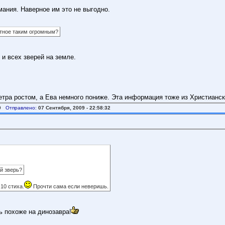
мания. Наверное им это не выгодно.
отное таким огромным?
 и всех зверей на земле.
етра ростом, а Ева немного пониже. Эта информация тоже из Христианск
9
Отправлено:
07 Сентября, 2009 - 22:58:32
й зверь?
 10 стиха.
Прочти сама если неверишь.
ь похоже на динозавра!