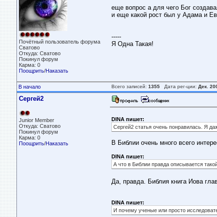
еще вопрос а для чего Бог создав
и еще какой рост был у Адама и Е
-----
Почётный пользователь форума
Я Одна Такая!
Сватово
Откуда: Сватово
Покинул форум
Карма: 0
Поощрить
/
Наказать
В начало
Всего записей:
1355
Дата рег-ции:
Дек. 20
Сергей2
DINA пишет:
Junior Member
Откуда: Сватово
Сергей2 статья очень понравилась. Я да
Покинул форум
Карма: 0
В Библии очень много всего интере
Поощрить
/
Наказать
DINA пишет:
А что в Библии правда описывается тако
Да, правда. Библия книга Иова глав
DINA пишет:
И почему ученые или просто исследовате