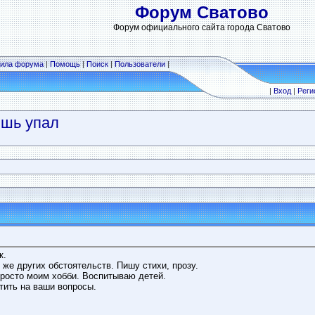
Форум Сватово
Форум официального сайта города Сватово
ила форума
|
Помощь
|
Поиск
|
Пользователи
|
|
Вход
|
Реги
ишь упал
к.
 же других обстоятельств. Пишу стихи, прозу.
просто моим хобби. Воспитываю детей.
тить на ваши вопросы.