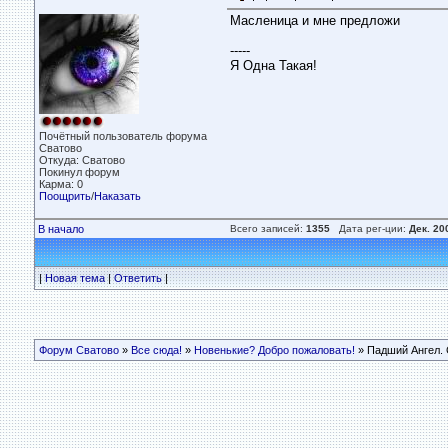
Масленица и мне предложи
-----
Я Одна Такая!
Почётный пользователь форума
Сватово
Откуда: Сватово
Покинул форум
Карма: 0
Поощрить
/
Наказать
В начало
Всего записей:
1355
Дата рег-ции:
Дек. 20
|
Новая тема
|
Ответить
|
Форум Сватово
»
Все сюда!
»
Новенькие? Добро пожаловать!
» Падший Ангел. 