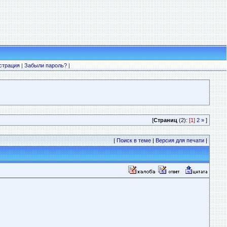
страция
|
Забыли пароль?
|
[
Страниц
(2):
[1]
2
»
]
|
Поиск в теме
|
Версия для печати
|