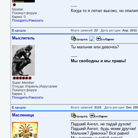
-----
Newbie
Когда то я летал высоко, но опали
Покинул форум
Карма: 0
Поощрить
/
Наказать
В начало
Всего записей:
22
Дата рег-ции:
Апр. 2011
Мыслитель
Ты мальчик или девочка?
-----
Мы свободны и мы правы!
Super Member
Откуда: Израиль,Иерусалим
Покинул форум
Карма: 1
Поощрить
/
Наказать
В начало
Всего записей:
3131
Дата рег-ции:
Окт. 20
Масленица
Падший Ангел, не падай духом!
Падший Ангел, будь моим другом!
Мальчик? Девочка? Всё равно!
Мы знакомы с тобой давно!