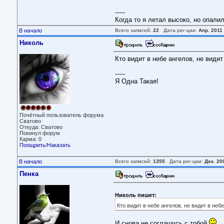
-----
Когда то я летал высоко, но опали
В начало
Всего записей:
22
Дата рег-ции:
Апр. 2011
Николь
Кто видит в небе ангелов, не видит
-----
Я Одна Такая!
Почётный пользователь форума
Сватово
Откуда: Сватово
Покинул форум
Карма: 0
Поощрить
/
Наказать
В начало
Всего записей:
1355
Дата рег-ции:
Дек. 20
Пенка
Николь пишет:
Кто видит в небе ангелов, не видит в небе
И снова не соглашусь с тобой.