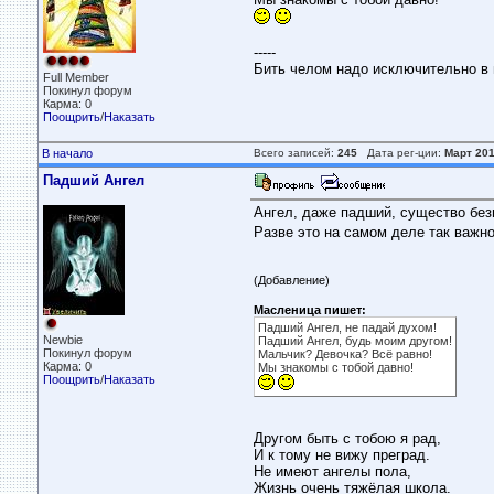
-----
Бить челом надо исключительно в 
Full Member
Покинул форум
Карма: 0
Поощрить
/
Наказать
В начало
Всего записей:
245
Дата рег-ции:
Март 20
Падший Ангел
Ангел, даже падший, существо без
Разве это на самом деле так важн
(Добавление)
Масленица пишет:
Падший Ангел, не падай духом!
Newbie
Падший Ангел, будь моим другом!
Покинул форум
Мальчик? Девочка? Всё равно!
Карма: 0
Мы знакомы с тобой давно!
Поощрить
/
Наказать
Другом быть с тобою я рад,
И к тому не вижу преград.
Не имеют ангелы пола,
Жизнь очень тяжёлая школа.