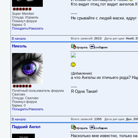
Кто видит птиц,тот видит ангелов.
-----
Super Member
Откуда: Израиль
Не срывайте с людей маски, вдруг 
Покинул форум
Карма: 0
Поощрить
/
Наказать
В начало
Всего записей:
2613
Дата рег-ции:
Нояб. 2
Николь
(Добавление)
а что Ангелы из птичьего рода? На
-----
Почётный пользователь форума
Я Одна Такая!
Сватово
Откуда: Сватово
Покинул форум
Карма: 0
Поощрить
/
Наказать
В начало
Всего записей:
1355
Дата рег-ции:
Дек. 20
Падший Ангел
Насколько мне известно, только на