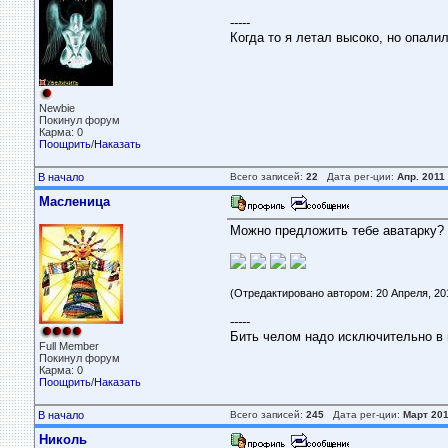
-----
Когда то я летал высоко, но опали
Newbie
Покинул форум
Карма: 0
Поощрить
/
Наказать
В начало
Всего записей:
22
Дата рег-ции:
Апр. 2011
Масленица
Можно предложить тебе аватарку?
(Отредактировано автором: 20 Апреля, 201
-----
Бить челом надо исключительно в 
Full Member
Покинул форум
Карма: 0
Поощрить
/
Наказать
В начало
Всего записей:
245
Дата рег-ции:
Март 20
Николь