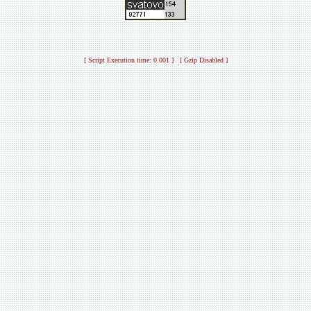
[ Script Execution time: 0.001 ] [ Gzip Disabled ]