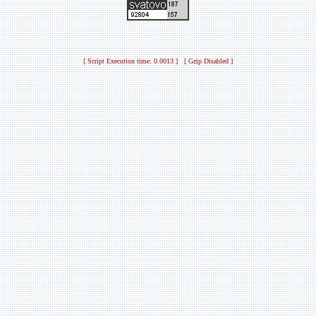
[ Script Execution time: 0.0013 ] [ Gzip Disabled ]