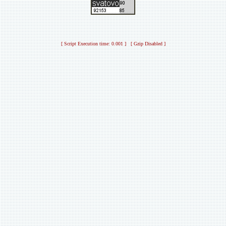
[ Script Execution time: 0.001 ] [ Gzip Disabled ]