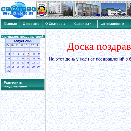
Сватово - обществе
Главная
О проекте
О Сватово »
Сервисы »
Фотогалерея »
Календарь поздравлений:
Август 2026
Доска поздрав
Пн
Вт
Ср
Чт
Пт
Сб
Вс
1
2
7
3
4
5
6
8
9
На этот день у нас нет поздравлений в 
10
11
12
13
14
15
16
17
18
19
20
21
22
23
24
25
26
27
28
29
30
31
Разместить
поздравление