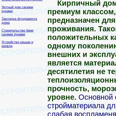
Кирпичный дом
Уютный дом своими
премиум классом,
руками
предназначен для
Закладка фундамента
дома
проживания. Тако
Строительство бани
своими руками
положительных ка
Устройство крыши и
одному поколению
кровли
внешних и эксплу
является материа
десятилетия не те
теплоизоляционны
прочность, мороз
уровне.
Основной 
стройматериала дл
слабая воспламеня