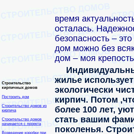
время актуальност
осталась. Надежнос
безопасность – это
дом можно без вся
дом – моя крепость
Индивидуальны
жилье использует
Строительство
экологически чис
кирпичных домов
Построить дом
кирпич. Потом ,чт
Строительство домов из
более 100 лет, ую
кирпича
стать вашим фам
Строительство домов
начинается с проекта
поколенья. Строи
Возведение коробки при