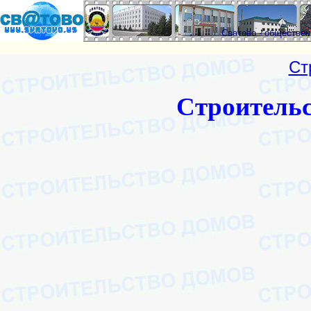
Сватово - обществе
Ст
Строитель