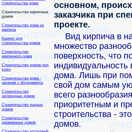
основном, происх
строительстве дома
Строительство кирпичных
заказчика при сп
домов
проекте.
Строительство дома из
кирпича
Вид кирпича в н
Кирпич для
строительства домов
множество разнооб
Строительство
поверхность, что п
кирпичного дома
индивидуальность в
Строительство домов под
ключ
дома. Лишь при по
Строительство дома -
свой дом самым у
начиная с фундамента
Строительство
всего разнообрази
загородных домов
приоритетным и пр
Строительство дачных
домов
строительства - эт
Строительство
домов.
деревянных домов
Строительство коттеджей