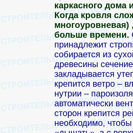
каркасного дома и
Когда кровля слож
многоуровневая) ,
больше времени.
принадлежит строп
собирается из сухо
древесины сечение
закладывается уте
крепится ветро – в
нутрии – пароизол
автоматически вен
сторон крепится ре
необходимо, чтобы
«дышать», а с верх