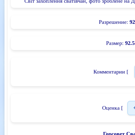
Світ захоплення сватівчан, фото зроблене на Д
Разрешение:
92
Размер:
92.5
Комментарии [
Оценка [
Горсовет Св