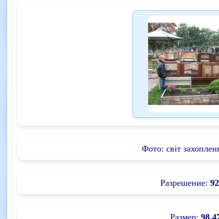
Фото: світ захоплен
Разрешение:
92
Размер:
98.4