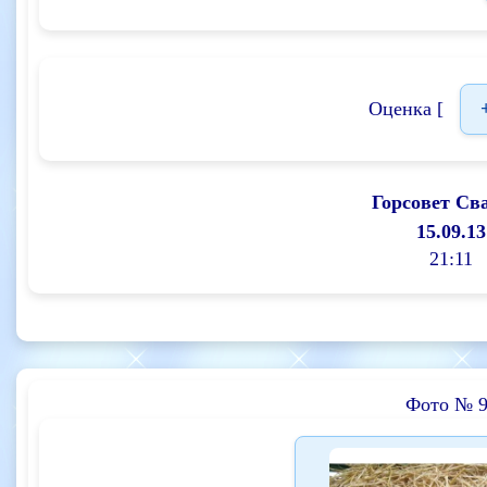
Оценка [
Горсовет Св
15.09.13
21:11
Фото № 