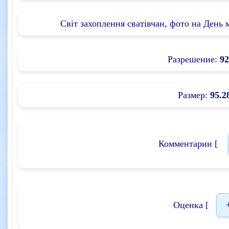
Світ захоплення сватівчан, фото на День м
Разрешение:
92
Размер:
95.2
Комментарии [
Оценка [