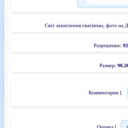
Світ захоплення сватівчан, фото на Д
Разрешение:
92
Размер:
90.2
Комментарии [
Оценка [